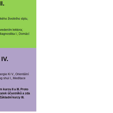
I.
kého životního stylu,
 vedením lektora;
diagnostika I.; Domácí
IV.
gie Ki V., Orientální
ng shui I., Meditace
urzu II a III. Proto
tatek účastníků a zda
kladní kurzy III.