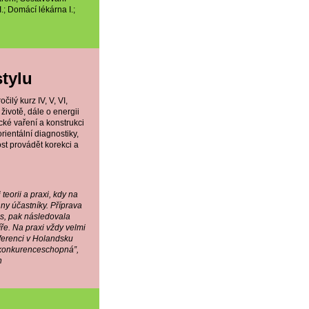
.; Domácí lékárna I.;
tylu
ilý kurz IV, V, VI,
 životě, dále o energii
cké vaření a konstrukci
rientální diagnostiky,
st provádět korekci a
eorii a praxi, kdy na
ny účastníky. Příprava
ás, pak následovala
íře. Na praxi vždy velmi
ferenci v Holandsku
“konkurenceschopná”,
n