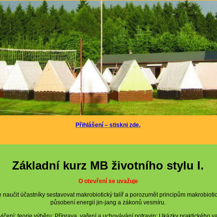
Přihlášení – stiskni zde.
Základní kurz MB životního stylu I.
O otevření se uvažuje
e naučit účastníky sestavovat makrobiotický talíř a porozumět principům makrobiotic
působení energií jin-jang a zákonů vesmíru.
ičení; teorie výběru; Příprava, vaření a uchovávání potravin; Ukázky praktického v