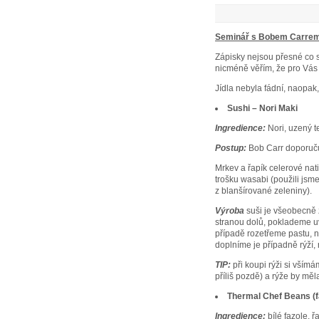
Seminář s Bobem Carrem
Zápisky nejsou přesné co 
nicméně věřím, že pro Vás 
Jídla nebyla fádní, naopak,
Sushi – Nori Maki
Ingredience:
Nori, uzený t
Postup:
Bob Carr doporučuje
Mrkev a řapík celerové nati
trošku wasabi (použili jsm
z blanšírované zeleniny).
Výroba
suši je všeobecně z
stranou dolů, poklademe uv
případě rozetřeme pastu, n
doplníme je případně rýží
TIP:
při koupi rýži si vším
příliš pozdě) a rýže by měl
Thermal Chef Beans (f
Ingredience:
bílé fazole, 