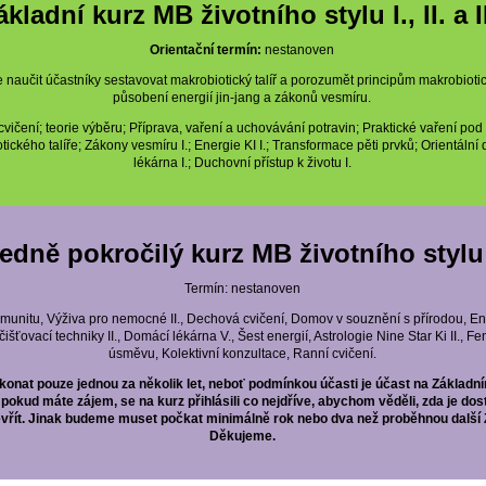
ákladní kurz MB životního stylu I., II. a II
Orientační termín:
nestanoven
e naučit účastníky sestavovat makrobiotický talíř a porozumět principům makrobiotic
působení energií jin-jang a zákonů vesmíru.
vičení; teorie výběru; Příprava, vaření a uchovávání potravin; Praktické vaření pod
ckého talíře; Zákony vesmíru I.; Energie KI I.; Transformace pěti prvků; Orientální 
lékárna I.; Duchovní přístup k životu I.
edně pokročilý kurz MB životního stylu 
Termín: nestanoven
munitu, Výživa pro nemocné II., Dechová cvičení, Domov v souznění s přírodou, Ener
čišťovací techniky II., Domácí lékárna V., Šest energií, Astrologie Nine Star Ki II., Fe
úsměvu, Kolektivní konzultace, Ranní cvičení.
onat pouze jednou za několik let, neboť podmínkou účasti je účast na Základním k
okud máte zájem, se na kurz přihlásili co nejdříve, abychom věděli, zda je dos
řít. Jinak budeme muset počkat minimálně rok nebo dva než proběhnou další Zá
Děkujeme.