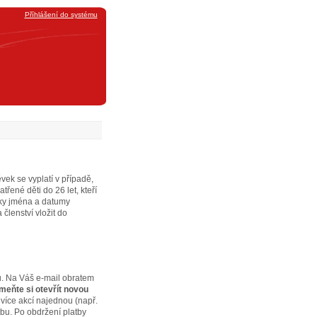
Příhlášení do systému
vek se vyplatí v případě,
ené děti do 26 let, kteří
mky jména a datumy
členství vložit do
bu. Na Váš e-mail obratem
eňte si otevřít novou
 více akcí najednou (např.
tbu. Po obdržení platby