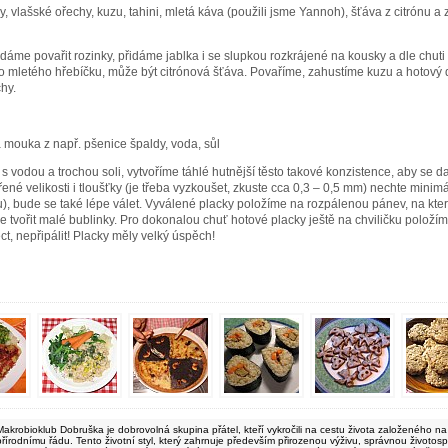
y, vlašské ořechy, kuzu, tahini, mletá káva (použili jsme Yannoh), šťáva z citrónu a
áme povařit rozinky, přidáme jablka i se slupkou rozkrájené na kousky a dle chuti
ko mletého hřebíčku, může být citrónová šťáva. Povaříme, zahustíme kuzu a hotový
hy.
á mouka z např. pšenice špaldy, voda, sůl
odou a trochou soli, vytvoříme táhlé hutnější těsto takové konzistence, aby se d
ené velikosti i tloušťky (je třeba vyzkoušet, zkuste cca 0,3 – 0,5 mm) nechte minim
u), bude se také lépe válet. Vyválené placky položíme na rozpálenou pánev, na kt
e tvořit malé bublinky. Pro dokonalou chuť hotové placky ještě na chviličku položí
, nepřipálit! Placky měly velký úspěch!
Makrobioklub Dobruška je dobrovolná skupina přátel, kteří vykročili na cestu života založeného na
přírodnímu řádu. Tento životní styl, který zahrnuje především přirozenou výživu, správnou životos