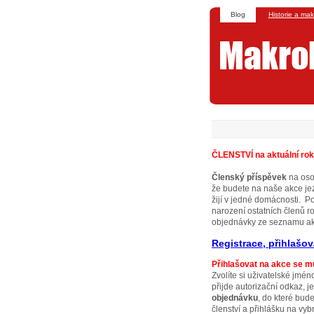
Blog
Historie a mak
ČLENSTVÍ na aktuální rok
Členský příspěvek
na oso
že budete na naše akce jez
žijí v jedné domácnosti. 
narození ostatních členů ro
objednávky ze seznamu akcí
Registrace, přihlašov
Přihlašovat na akce se mů
Zvolíte si uživatelské jmén
přijde autorizační odkaz, 
objednávku
, do které bud
členství a přihlášku na vy