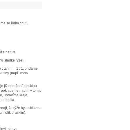
ma se řídím chutí,
ýže natural
0 % sladké rýže).
: tahini = 1 : 1, přidáme
kutiny (např. voda
je již opražená) lesklou
že poklademe náplň, v tomto
e, upravíme kraje,
 nelepila.
nají, že rýže byla sklizena
 tolik prasklin).
utný), shoyu