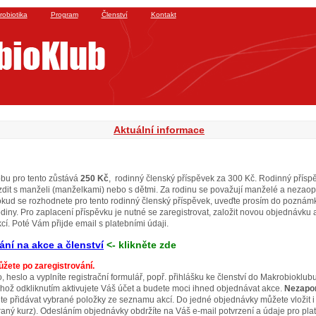
robiotika
Program
Členství
Kontakt
Aktuální informace
bu pro tento zůstává
250 Kč
, rodinný členský příspěvek za 300 Kč. Rodinný příspě
dit s manželi (manželkami) nebo s dětmi. Za rodinu se považují manželé a nezaopatř
Pokud se rozhodnete pro tento rodinný členský příspěvek, uveďte prosím do pozná
diny. Pro zaplacení příspěvku je nutné se zaregistrovat, založit novou objednávku a 
. Poté Vám přijde email s platebními údaji.
ání na akce a členství
<- klikněte zde
žete po zaregistrování.
o, heslo a vyplníte registrační formulář, popř. přihlášku ke členství do Makrobioklu
jehož odkliknutím aktivujete Váš účet a budete moci ihned objednávat akce.
Nezapom
ete přidávat vybrané položky ze seznamu akcí. Do jedné objednávky můžete vložit i
braný kurz). Odesláním objednávky obdržíte na Váš e-mail potvrzení a údaje pro pla