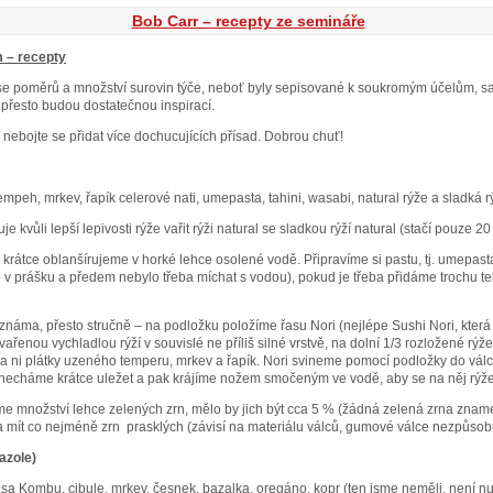
Bob Carr – recepty ze semináře
 – recepty
se poměrů a množství surovin týče, neboť byly sepisované k soukromým účelům, sa
přesto budou dostatečnou inspirací.
 nebojte se přidat více dochucujících přísad. Dobrou chuť!
empeh, mrkev, řapík celerové nati, umepasta, tahini, wasabi, natural rýže a sladká r
 kvůli lepší lepivosti rýže vařit rýži natural se sladkou rýží natural (stačí pouze 2
 krátce oblanšírujeme v horké lehce osolené vodě. Připravíme si pastu, tj. umepasta 
e v prášku a předem nebylo třeba míchat s vodou), pokud je třeba přidáme trochu te
náma, přesto stručně – na podložku položíme řasu Nori (nejlépe Sushi Nori, která 
ařenou vychladlou rýží v souvislé ne příliš silné vrstvě, na dolní 1/3 rozložené rý
a ni plátky uzeného temperu, mrkev a řapík. Nori svineme pomocí podložky do válc
, necháme krátce uležet a pak krájíme nožem smočeným ve vodě, aby se na něj rýže
áme množství lehce zelených zrn, mělo by jich být cca 5 % (žádná zelená zrna zname
a mít co nejméně zrn prasklých (závisí na materiálu válců, gumové válce nezpůsobují
azole)
řasa Kombu, cibule, mrkev, česnek, bazalka, oregáno, kopr (ten jsme neměli, není n