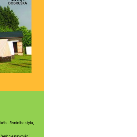
kého životního stylu,
aření; Sestavování