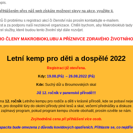
pis.
ihlášením přes náš web získáte možnost slevy na akce, využijte ji.
ů či problému s registraci akcí či členství nás prosím kontaktujte e-mailem.
st a za podporu naší neziskové organizace. Chtěli bychom, aby Makrobioklub tady
el služby, které budou tento životní styl dále rozvíjet.
RO ČLENY MAKROBIOKLUBU A PŘÍZNIVCE ZDRAVÉHO ŽIVOTNÍHO
Letní kemp pro děti a dospělé 2022
Registraci již otevřena.
Kdy:
19.08.(Pá) – 26.08.2022 (Pá)
Kde:
Suchý důl u Broumovských skal
Již 12. ročník v panenské přírodě!!!
 na
12
. ročník
Letního kempu pro rodiče a děti v krásné přírodě, kde se pobaví neje
, pro dospělé túry do okolní přírody plné lesů a skal, večerní přednášky a diskuze
zajímavý program, pokud program kempu chcete obohatit, prosím ozvěte se nám.
Zvýhodněná cena při přihlášení více osob.
pacita bude omezena z důvodu kovidových opatřeních. Přihlaste se, co nejdřív