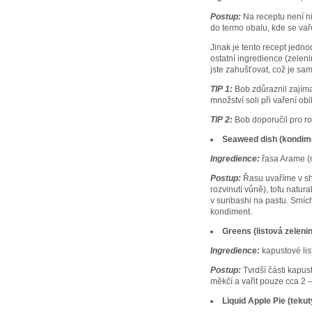
Postup:
Na receptu není ni
do termo obalu, kde se va
Jinak je tento recept jed
ostatní ingredience (zeleni
jste zahušťovat, což je s
TIP 1:
Bob zdůraznil zajímav
množství soli při vaření o
TIP 2:
Bob doporučil pro ro
Seaweed dish (kondimen
Ingredience:
řasa Arame (mo
Postup:
Řasu uvaříme v sh
rozvinutí vůně), tofu natura
v suribashi na pastu. Smíc
kondiment.
Greens (listová zeleni
Ingredience:
kapustové lis
Postup:
Tvrdší části kapust
měkčí a vařit pouze cca 2 –
Liquid Apple Pie (tekut