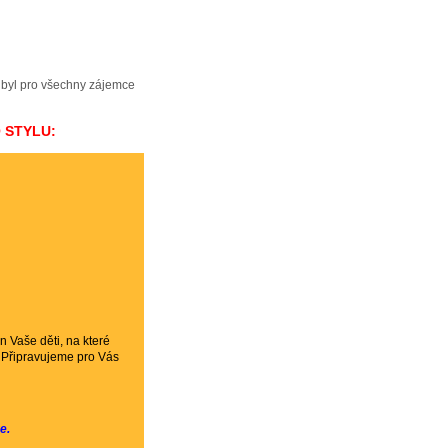
 byl pro všechny zájemce
 STYLU:
n Vaše děti, na které
. Připravujeme pro Vás
e.