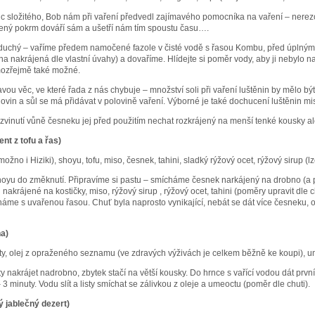
c složitého, Bob nám při vaření předvedl zajímavého pomocníka na vaření – nerezo
řený pokrm dováří sám a ušetří nám tím spoustu času….
noduchý – vaříme předem namočené fazole v čisté vodě s řasou Kombu, před úpln
na nakrájená dle vlastní úvahy) a dovaříme. Hlídejte si poměr vody, aby ji nebylo n
amozřejmě také možné.
ou věc, ve které řada z nás chybuje – množství soli při vaření luštěnin by mělo být
bilovin a sůl se má přidávat v polovině vaření. Výborné je také dochucení luštěnin 
zvinutí vůně česneku jej před použitím nechat rozkrájený na menší tenké kousky al
t z tofu a řas)
žno i Hiziki), shoyu, tofu, miso, česnek, tahini, sladký rýžový ocet, rýžový sirup (lz
oyu do změknutí. Připravíme si pastu – smícháme česnek narkájený na drobno (a p
l nakrájené na kostičky, miso, rýžový sirup , rýžový ocet, tahini (poměry upravit dle 
háme s uvařenou řasou. Chuť byla naprosto vynikající, nebát se dát více česneku, 
na)
ty, olej z opraženého seznamu (ve zdravých výživách je celkem běžně ke koupi), u
y nakrájet nadrobno, zbytek stačí na větší kousky. Do hrnce s vařící vodou dát první tv
 3 minuty. Vodu slít a listy smíchat se zálivkou z oleje a umeoctu (poměr dle chuti).
ý jablečný dezert)