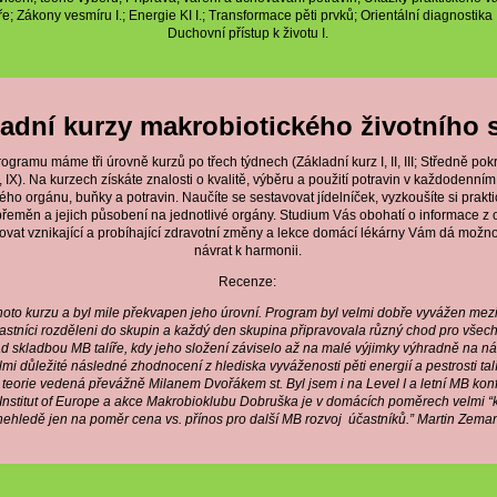
e; Zákony vesmíru I.; Energie KI I.; Transformace pěti prvků; Orientální diagnostika I
Duchovní přístup k životu I.
adní kurzy makrobiotického životního s
ramu máme tři úrovně kurzů po třech týdnech (Základní kurz I, II, III; Středně pokroč
II, IX). Na kurzech získáte znalosti o kvalitě, výběru a použití potravin v každodenním
ho orgánu, buňky a potravin. Naučíte se sestavovat jídelníček, vyzkoušíte si prakti
i přeměn a jejich působení na jednotlivé orgány. Studium Vás obohatí o informace z o
kovat vznikající a probíhající zdravotní změny a lekce domácí lékárny Vám dá možno
návrat k harmonii.
Recenze:
hoto kurzu a byl mile překvapen jeho úrovní. Program byl velmi dobře vyvážen mezi t
častníci rozděleni do skupin a každý den skupina připravovala různý chod pro všech
ad skladbou MB talíře, kdy jeho složení záviselo až na malé výjimky výhradně na n
lmi důležité následné zhodnocení z hlediska vyváženosti pěti energií a pestrosti tal
eorie vedená převážně Milanem Dvořákem st. Byl jsem i na Level I a letní MB kon
Institut of Europe a akce Makrobioklubu Dobruška je v domácích poměrech velmi 
nehledě jen na poměr cena vs. přínos pro další MB rozvoj účastníků.” Martin Zema