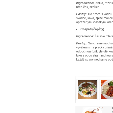
Ingredience:
jablka, rozink
hřebíček, skořice.
Postup:
Do hrnce s vodou d
skořice, káva, spíše malič
opraženými vlašskými ořec
Chapati (čapáty)
Ingredience:
č
erstvě mlet
Postup:
Smícháme mouku s v
vyválením na placky přiměř
odpočinou (přikryté utěrko
tuku z obou stran, mohou s
každé strany necháme opéct