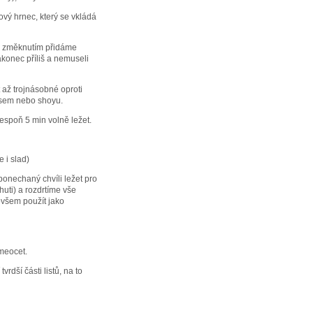
vý hrnec, který se vkládá
ým změknutím přidáme
akonec příliš a nemuseli
 až trojnásobné oproti
misem nebo shoyu.
espoň 5 min volně ležet.
e i slad)
onechaný chvíli ležet pro
chuti) a rozdrtíme vše
ovšem použít jako
meocet.
rdší části listů, na to