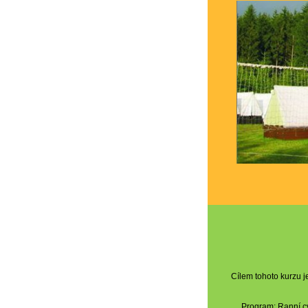
Cílem tohoto kurzu j
Program: Ranní cv