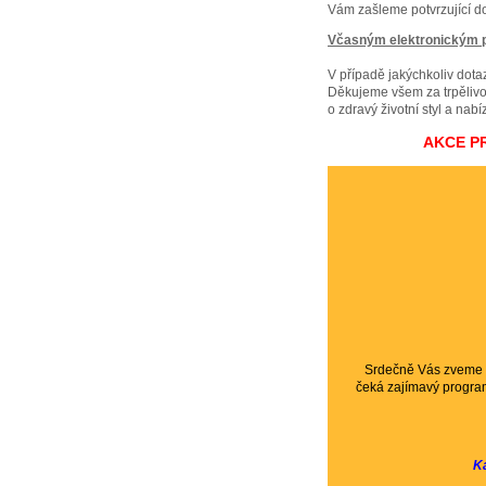
Vám zašleme potvrzující do
Včasným elektronickým př
V případě jakýchkoliv dotaz
Děkujeme všem za trpělivo
o zdravý životní styl a nabíz
AKCE P
Srdečně Vás zveme
čeká zajímavý program
Ka