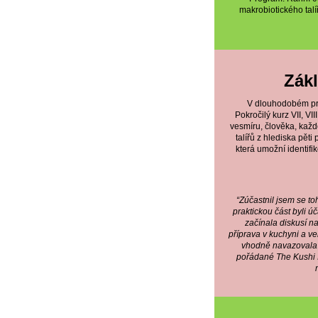
makrobiotického talíř
Zákl
V dlouhodobém prog
Pokročilý kurz VII, VI
vesmíru, člověka, každé
talířů z hlediska pět
která umožní identifi
“Zúčastnil jsem se to
praktickou část byli ú
začínala diskusí n
příprava v kuchyni a ve
vhodně navazovala t
pořádané The Kushi 