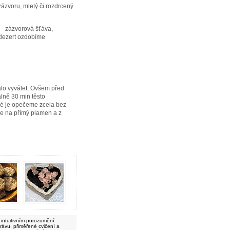
 zázvoru, mletý či rozdrcený
 – zázvorová šťáva,
 dezert ozdobíme
alo vyválet. Ovšem před
álně 30 min těsto
eré je opečeme zcela bez
me na přímý plamen a z
 intuitivním porozumění
právu, přiměřené cvičení a