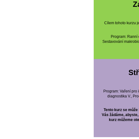
Z
Cílem tohoto kurzu j
Program: Ranní c
Sestavování makrobioti
Stř
Program: Vaření pro i
diagnostika V., Pro
Tento kurz se může k
Vás žádáme, abyste, p
kurz můžeme otev